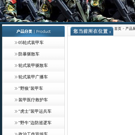
首页
>
产品
05轮式装甲车
防暴驱散车
轮式装甲驱散车
轮式装甲广播车
"野狼"装甲车
装甲医疗救护车
“虎士”装甲运兵车
“野牛”边防巡逻车
政治工作宣传车