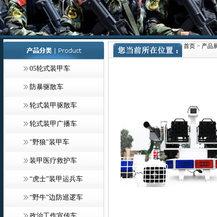
首页
>
产品
05轮式装甲车
防暴驱散车
轮式装甲驱散车
轮式装甲广播车
"野狼"装甲车
装甲医疗救护车
“虎士”装甲运兵车
“野牛”边防巡逻车
政治工作宣传车